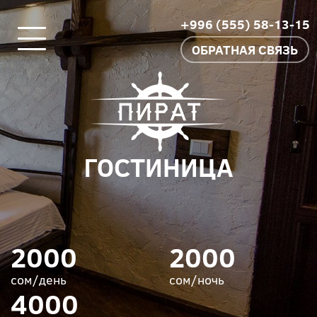
+996 (555) 58-13-15
ОБРАТНАЯ СВЯЗЬ
ГОСТИНИЦА
2000
2000
сом/день
сом/ночь
4000